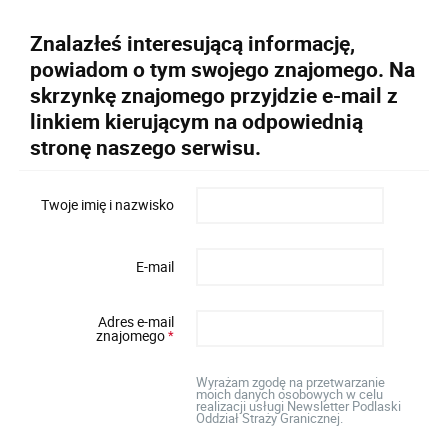
Znalazłeś interesującą informację,
powiadom o tym swojego znajomego. Na
skrzynkę znajomego przyjdzie e-mail z
linkiem kierującym na odpowiednią
stronę naszego serwisu.
Twoje imię i nazwisko
E-mail
Adres e-mail
znajomego
*
Wyrażam zgodę na przetwarzanie
moich danych osobowych w celu
realizacji usługi Newsletter Podlaski
Oddział Straży Granicznej.