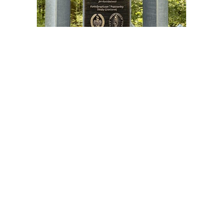
Uroczystość zainstalowania taplicy ku pamięci śp. sirż. SG
Mateusza Sitka
Podziękowania funkcjonariuszom SG i
żołnierzom WP (Święta 2021)
Podlaski Oddział Straży
Granicznej multimedialnie
Znajdź nas również na
Facebook
YouTube