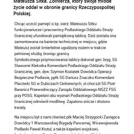
Mateusza Sitka. Żołnierza, który swoje młode
życie oddał w obronie granicy Rzeczypospolitej
Polskiej.
Chcąc uczcić pamięć o śp. sierż. Mateuszu Sitku
funkcjonariusze i pracownicy Podlaskiego Oddziału Straży
Granicznej ufundowali pamiątkową tablicę. Dziś została ona
zamontowana na barierze technicznej w miejscu, gdzie
Mateusz został śmiertelnie ugodzony nożem w trakcie
pełnionej służby, broniąc granicy.
Symbolicznego przymocowania tablicy dokonał gen. bryg. SG
Sławomir Klekotka Komendant Podlaskiego Oddziału Straży
Granicznej, gen. dyw. Szymon Koziatek Dowódca Operacji
Bezpieczne Podlasie, ppłk SG Dariusz Znaczko Komendant
Placówki SG w Dubiczach Cerkiewnych, st.chor.szt SG Piotr
Baranicz Przewodniczący Zarządu Oddziałowego NSZZ FSG
przy POSG. Kapelani obu wyznań Podlaskiego Oddziału Straży
Granicznej odmówili modlitwę. Zapalono znicze i złożono
kwiaty.
Na miejscu był z nami również płk Maciej Strzygocki Zastępca
Dowódcy 1 Warszawskiej Brygady Pancernej, Wicewojewoda
Podlaski Paweł Krutul, a także kapelani wojskowi,