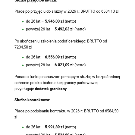
Służba przygotowawcza:
Płace po przyjęciu do służby w 2026 r.:
BRUTTO od 6534,10 zł
do 26 lat –
5.946,03 zł
(netto)
powyżej 26 lat –
5.492,03 zł
(netto)
Po ukończeniu szkolenia podoficerskiego: BRUTTO od
7204,50 zł
do 26 lat –
6.556,09 zł
(netto)
powyżej 26 lat –
6.021,09 zł
(netto)
Ponadto funkcjonariuszom pełniącym służbę w bezpośredniej
ochronie polsko-białoruskiej granicy państwowej
przysługuje
dodatek graniczny
.
Służba kontraktowa:
Płace po podpisaniu kontraktu w 2026 r.:
BRUTTO od 6584,50
zł
do 26 lat –
5.991,89 zł
(netto)
powyżej 26 lat –
5.531,89 zł
(netto)